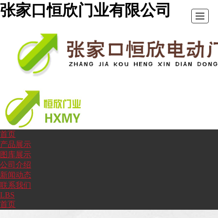
张家口恒欣门业有限公司
首页
首
产
图
公
新
联
LBS
首
产品展示
图库展示
公司介绍
页
品
库
司
闻
系
页
新闻动态
联系我们
LBS
展
展
介
动
我
首页