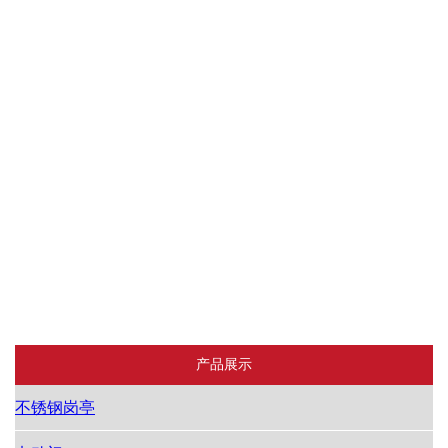
不锈钢系列
不锈钢岗亭
铝合金系列
广告道闸
不锈钢栏杆
镀锌护栏
减速带
交通设施
地坪漆
车牌识别
蓝牙刷卡系统
道闸
产品展示
不锈钢岗亭