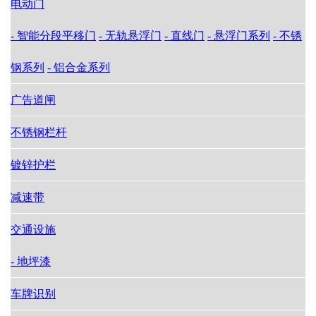
电动门
- 智能分段平移门
- 无轨悬浮门
- 直线门
- 悬浮门系列
- 不锈
钢系列
- 铝合金系列
广告道闸
不锈钢栏杆
镀锌护栏
减速带
交通设施
- 地坪漆
车牌识别