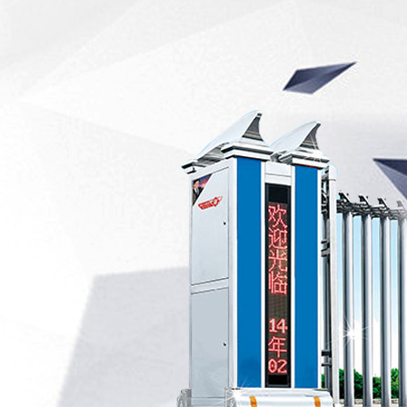
示
示
绍
态
们