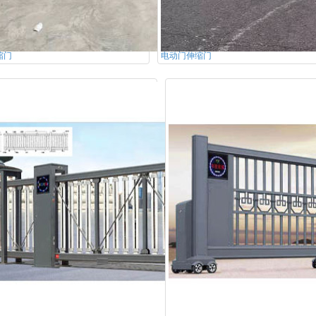
缩门
电动门伸缩门