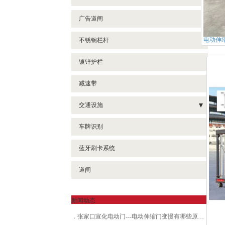
广告道闸
电动伸
不锈钢栏杆
镀锌护栏
减速带
交通设施
- 地坪漆
车牌识别
蓝牙刷卡系统
道闸
新闻动态
张家口宣化电动门---电动伸缩门变慢有哪些原因？