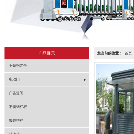
产品展示
您当前的位置：
首页
不锈钢岗亭
电动门
- 智能分段平移门
广告道闸
- 无轨悬浮门
不锈钢栏杆
- 直线门
镀锌护栏
- 悬浮门系列