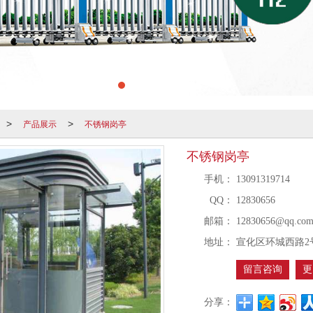
产品展示
不锈钢岗亭
>
>
不锈钢岗亭
手机：
13091319714
QQ：
12830656
邮箱：
12830656@qq.co
地址：
宣化区环城西路2
留言咨询
更
分享：