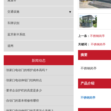
减速带
- 不锈钢系列
交通设施
- 铝合金系列
- 地坪漆
车牌识别
蓝牙刷卡系统
上一条：
不锈钢岗亭
关键词：
不锈钢岗亭
道闸
摘要
新闻动态
不锈钢岗亭
张家口电动门的维护成本高吗？
张家口电动伸缩门结构特点
产品介绍
要求企业护栏的高度是多少
不锈钢岗亭
自动门的基本维修有哪些
张家口电动伸缩门的高度怎么选择？