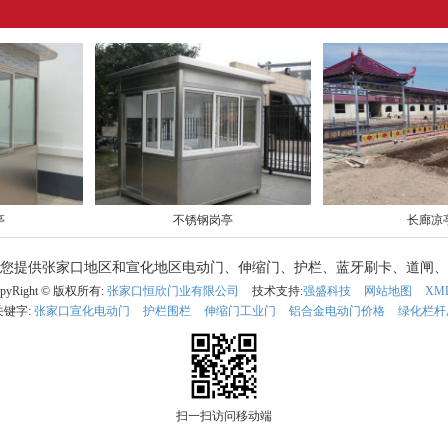
亭
不锈钢岗亭
长廊凉
4 专注为您提供张家口地区和宣化地区电动门、伸缩门、护栏、蓝牙刷卡、道
opyRight © 版权所有:
张家口恒欣门业有限公司
技术支持:
强盛科技
网站地图
XM
关键字:
张家口宣化电动门
护栏围栏
伸缩门工业门
铝合金电动门价格
绿化栏杆
扫一扫访问移动端