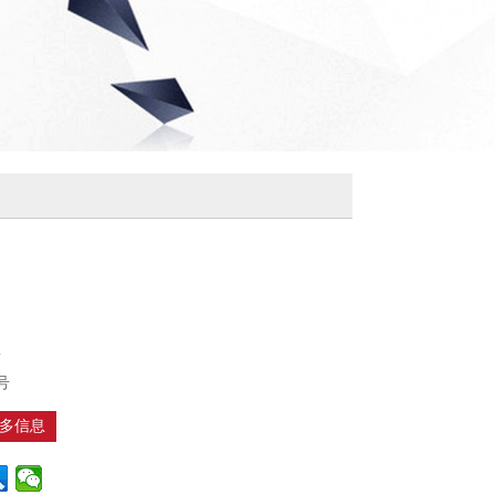
m
号
多信息